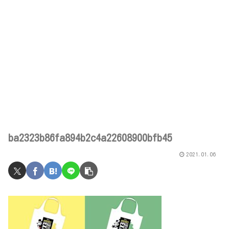
ba2323b86fa894b2c4a22608900bfb45
2021.01.06