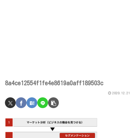
8a4ce12554f1fe4e8619a0aff189503c
2020.12.21