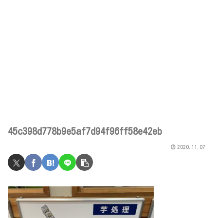
45c398d778b9e5af7d94f96ff58e42eb
2020.11.07